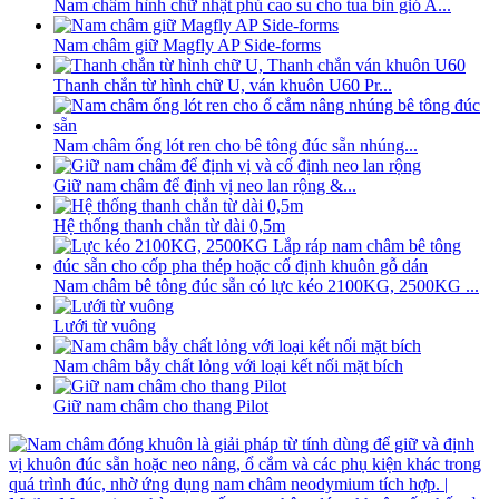
Nam châm hình chữ nhật phủ cao su cho tua bin gió A...
Nam châm giữ Magfly AP Side-forms
Thanh chắn từ hình chữ U, ván khuôn U60 Pr...
Nam châm ống lót ren cho bê tông đúc sẵn nhúng...
Giữ nam châm để định vị neo lan rộng &...
Hệ thống thanh chắn từ dài 0,5m
Nam châm bê tông đúc sẵn có lực kéo 2100KG, 2500KG ...
Lưới từ vuông
Nam châm bẫy chất lỏng với loại kết nối mặt bích
Giữ nam châm cho thang Pilot