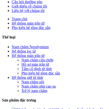
Câu hỏi thường gặp
Giới thiệu về chúng tôi
Liên hệ với chúng tôi
Trang chủ
Hệ thống màn trập từ
Phụ kiện bê tông đúc sẵn
Thể loại
Nam châm Neodymium
Hệ thống lọc từ
Hệ thống màn trập từ
Nam châm cửa chớp
Hồ sơ màn trập từ
Tấm cố định từ tính
Phụ kiện bê tông đúc sẵn
Hệ thống giữ từ tính
Nam châm nồi
Nam châm phủ cao su
Xử lý nam châm
Sản phẩm đặc trưng