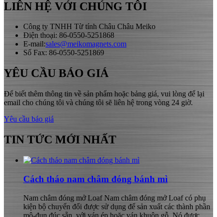
LIÊN HỆ VỚI CHÚNG TÔI
Công ty TNHH Từ tính Châu Châu Meiko
Điện thoại: 86-0550-5251868
E-mail:
sales@meikomagnets.com
Số Fax: 86-0550-5251869
YÊU CẦU BÁO GIÁ
Để biết thêm thông tin về sản phẩm hoặc bảng giá, vui lòng để lại
email cho chúng tôi và chúng tôi sẽ liên hệ trong vòng 24 giờ.
Yêu cầu báo giá
TIN TỨC MỚI NHẤT
Cách tháo nam châm đóng bánh mì
Nam châm đóng mở Loaf Nam châm đóng mở Loaf có phụ
kiện bộ chuyển đổi được sử dụng để sản xuất các thành phần
mô-đun đúc sẵn, với ván ép hoặc ván khuôn gỗ. Nó được