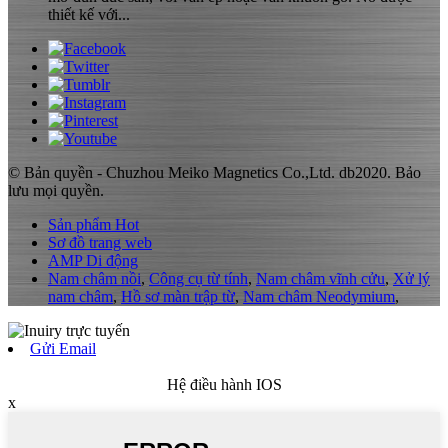
thiết kế với...
© Bản quyền - Chuzhou Meiko Magnetics Co.,Ltd. db2020. Bảo
lưu mọi quyền.
Sản phẩm Hot
Sơ đồ trang web
AMP Di động
Nam châm nồi
,
Công cụ từ tính
,
Nam châm vĩnh cửu
,
Xử lý
nam châm
,
Hồ sơ màn trập từ
,
Nam châm Neodymium
,
Gửi Email
Hệ điều hành IOS
x