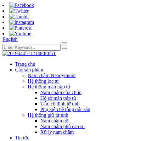
English
Trang chủ
Các sản phẩm
Nam châm Neodymium
Hệ thống lọc từ
Hệ thống màn trập từ
Nam châm cửa chớp
Hồ sơ màn trập từ
Tấm cố định từ tính
Phụ kiện bê tông đúc sẵn
Hệ thống giữ từ tính
Nam châm nồi
Nam châm phủ cao su
Xử lý nam châm
Tin tức