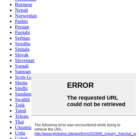
Burmese
Nepali
Norwegian
Pashto
Persian
Punjabi
Serbian
Sesotho
Sinhala
Slovak
Slovenian
Somali
Samoan
Scots Gaelic
Shona
Sindhi
Sundanese
Swahili
Tajik
Tamil
Telugu
Thai
Ukrainian
Urdu
Uzbek