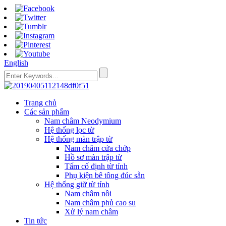
English
Trang chủ
Các sản phẩm
Nam châm Neodymium
Hệ thống lọc từ
Hệ thống màn trập từ
Nam châm cửa chớp
Hồ sơ màn trập từ
Tấm cố định từ tính
Phụ kiện bê tông đúc sẵn
Hệ thống giữ từ tính
Nam châm nồi
Nam châm phủ cao su
Xử lý nam châm
Tin tức