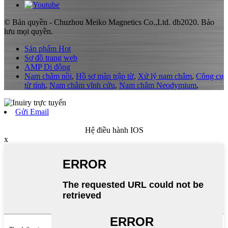
© Bản quyền - Chuzhou Meiko Magnetics Co.,Ltd. db2020. Bảo
lưu mọi quyền.
Sản phẩm Hot
Sơ đồ trang web
AMP Di động
Nam châm nồi
,
Hồ sơ màn trập từ
,
Xử lý nam châm
,
Công cụ
từ tính
,
Nam châm vĩnh cửu
,
Nam châm Neodymium
,
Gửi Email
Hệ điều hành IOS
x