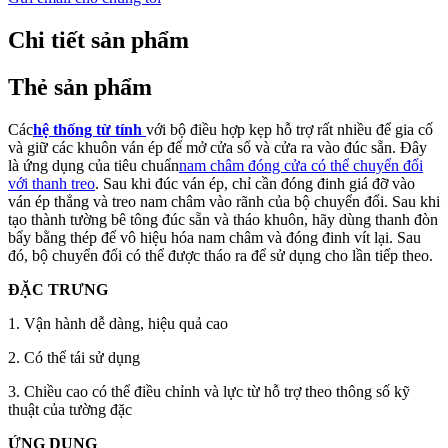
Chi tiết sản phẩm
Thẻ sản phẩm
Các
hệ thống từ tính
với bộ điều hợp kẹp hỗ trợ rất nhiều để gia cố
và giữ các khuôn ván ép để mở cửa sổ và cửa ra vào đúc sẵn. Đây
là ứng dụng của tiêu chuẩn
nam châm đóng cửa có thể chuyển đổi
với thanh treo
. Sau khi đúc ván ép, chỉ cần đóng đinh giá đỡ vào
ván ép thẳng và treo nam châm vào rãnh của bộ chuyển đổi. Sau khi
tạo thành tường bê tông đúc sẵn và tháo khuôn, hãy dùng thanh đòn
bẩy bằng thép để vô hiệu hóa nam châm và đóng đinh vít lại. Sau
đó, bộ chuyển đổi có thể được tháo ra để sử dụng cho lần tiếp theo.
ĐẶC TRƯNG
1. Vận hành dễ dàng, hiệu quả cao
2. Có thể tái sử dụng
3. Chiều cao có thể điều chỉnh và lực từ hỗ trợ theo thông số kỹ
thuật của tường đặc
ỨNG DỤNG