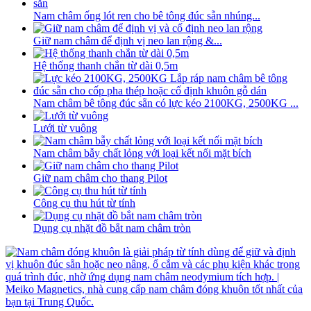
Nam châm ống lót ren cho bê tông đúc sẵn nhúng...
Giữ nam châm để định vị neo lan rộng &...
Hệ thống thanh chắn từ dài 0,5m
Nam châm bê tông đúc sẵn có lực kéo 2100KG, 2500KG ...
Lưới từ vuông
Nam châm bẫy chất lỏng với loại kết nối mặt bích
Giữ nam châm cho thang Pilot
Công cụ thu hút từ tính
Dụng cụ nhặt đồ bắt nam châm tròn