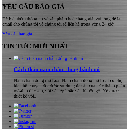
YÊU CẦU BÁO GIÁ
Để biết thêm thông tin về sản phẩm hoặc bảng giá, vui lòng để lại
email cho chúng tôi và chúng tôi sẽ liên hệ trong vòng 24 giờ.
Yêu cầu báo giá
TIN TỨC MỚI NHẤT
Cách tháo nam châm đóng bánh mì
Nam châm đóng mở Loaf Nam châm đóng mở Loaf có phụ
kiện bộ chuyển đổi được sử dụng để sản xuất các thành phần
mô-đun đúc sẵn, với ván ép hoặc ván khuôn gỗ. Nó được
thiết kế với...