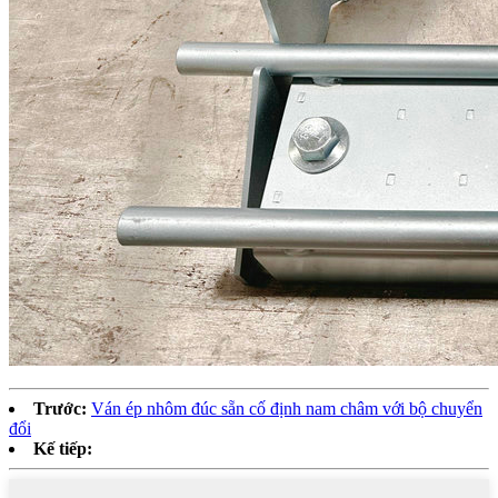
Trước:
Ván ép nhôm đúc sẵn cố định nam châm với bộ chuyển
đổi
Kế tiếp: