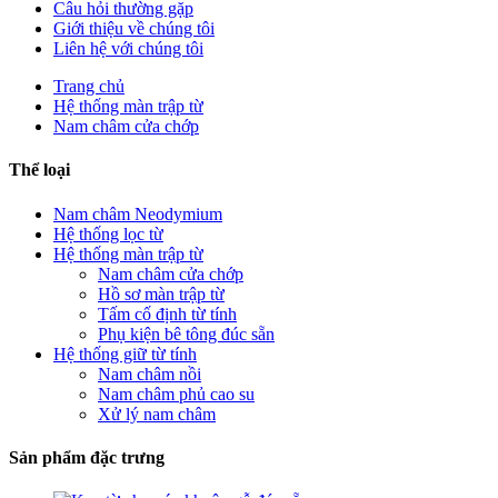
Câu hỏi thường gặp
Giới thiệu về chúng tôi
Liên hệ với chúng tôi
Trang chủ
Hệ thống màn trập từ
Nam châm cửa chớp
Thể loại
Nam châm Neodymium
Hệ thống lọc từ
Hệ thống màn trập từ
Nam châm cửa chớp
Hồ sơ màn trập từ
Tấm cố định từ tính
Phụ kiện bê tông đúc sẵn
Hệ thống giữ từ tính
Nam châm nồi
Nam châm phủ cao su
Xử lý nam châm
Sản phẩm đặc trưng