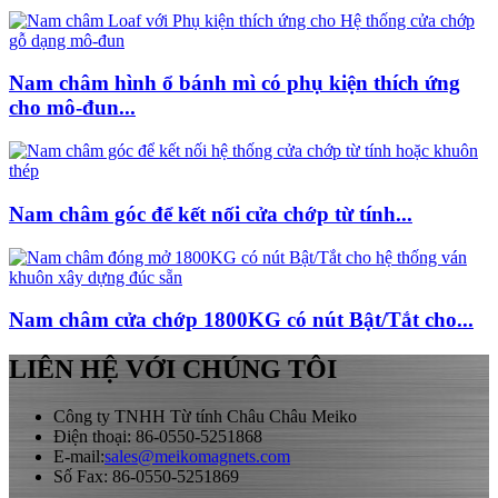
Nam châm hình ổ bánh mì có phụ kiện thích ứng
cho mô-đun...
Nam châm góc để kết nối cửa chớp từ tính...
Nam châm cửa chớp 1800KG có nút Bật/Tắt cho...
LIÊN HỆ VỚI CHÚNG TÔI
Công ty TNHH Từ tính Châu Châu Meiko
Điện thoại: 86-0550-5251868
E-mail:
sales@meikomagnets.com
Số Fax: 86-0550-5251869