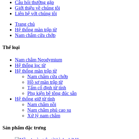
Câu hỏi thường gặp
Giới thiệu về chúng tôi
Liên hệ với chúng tôi
Trang chủ
Hệ thống màn trập từ
Nam châm cửa chớp
Thể loại
Nam châm Neodymium
Hệ thống lọc từ
Hệ thống màn trập từ
Nam châm cửa chớp
Hồ sơ màn trập từ
Tấm cố định từ tính
Phụ kiện bê tông đúc sẵn
Hệ thống giữ từ tính
Nam châm nồi
Nam châm phủ cao su
Xử lý nam châm
Sản phẩm đặc trưng