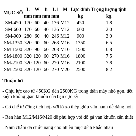
L
W
h
L1
M
Lực dính
Trọng lượng tịnh
MỤC SỐ
mm
mm
mm
mm
kg
kg
SM-450
170
60
40
136
M12
450
1.8
SM-600
170
60
40
136
M12
600
2.0
SM-900
280
60
40
246
M12
900
3.0
SM-1350
320
90
60
268
M16
1350
6,5
SM-1500
320
90
60
268
M16
1500
6.8
SM-1800
320
120
60
270
M16
1800
7,5
SM-2100
320
120
60
270
M16
2100
7.8
SM-2500
320
120
60
270
M20
2500
8.2
Thuận lợi
- Chịu lực cao từ 450KG đến 2500KG trong thân máy nhỏ gọn, tiết
kiệm không gian khuôn của bạn cực kỳ
- Cơ chế tự động tích hợp với lò xo thép giúp vận hành dễ dàng hơn
- Ren hàn M12/M16/M20 để phù hợp với đồ gá ván khuôn cần thiết
- Nam châm đa chức năng cho nhiều mục đích khác nhau