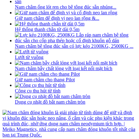
Nam châm ống lót ren cho bê tông đúc sẵn nhúng...
Giữ nam châm để định vị neo lan rộng &...
Hệ thống thanh chắn từ dài 0,5m
Nam châm bê tông đúc sẵn có lực kéo 2100KG, 2500KG ...
Lưới từ vuông
Nam châm bẫy chất lỏng với loại kết nối mặt bích
Giữ nam châm cho thang Pilot
Công cụ thu hút từ tính
Dụng cụ nhặt đồ bắt nam châm tròn