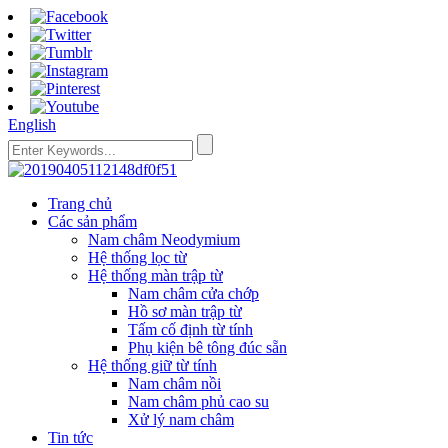
English
Trang chủ
Các sản phẩm
Nam châm Neodymium
Hệ thống lọc từ
Hệ thống màn trập từ
Nam châm cửa chớp
Hồ sơ màn trập từ
Tấm cố định từ tính
Phụ kiện bê tông đúc sẵn
Hệ thống giữ từ tính
Nam châm nồi
Nam châm phủ cao su
Xử lý nam châm
Tin tức