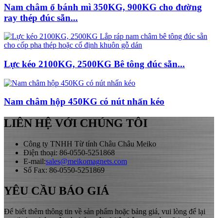
Nam châm ổ bánh mì 350KG, 900KG cho đường
ray thép đúc sẵn...
Lực kéo 2100KG, 2500KG Bê tông đúc sẵn...
Nam châm hộp 450KG có nút nhấn kéo
LIÊN HỆ VỚI CHÚNG TÔI
Công ty TNHH Từ tính Châu Châu Meiko
Điện thoại: 86-0550-5251868
E-mail:
sales@meikomagnets.com
Số Fax: 86-0550-5251869
YÊU CẦU BÁO GIÁ
Để biết thêm thông tin về sản phẩm hoặc bảng giá, vui lòng để lại