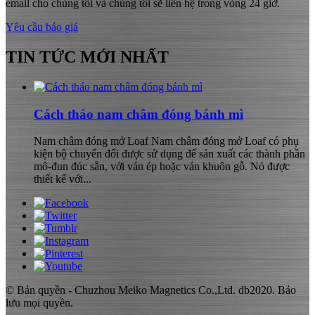
email cho chúng tôi và chúng tôi sẽ liên hệ trong vòng 24 giờ.
Yêu cầu báo giá
TIN TỨC MỚI NHẤT
Cách tháo nam châm đóng bánh mì
Nam châm đóng mở Loaf Nam châm đóng mở Loaf có phụ
kiện bộ chuyển đổi được sử dụng để sản xuất các thành phần
mô-đun đúc sẵn, với ván ép hoặc ván khuôn gỗ. Nó được
thiết kế với...
© Bản quyền - Chuzhou Meiko Magnetics Co.,Ltd. db2020. Bảo
lưu mọi quyền.