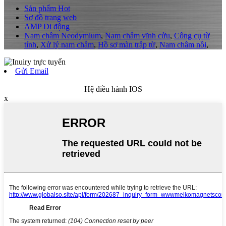
Sản phẩm Hot
Sơ đồ trang web
AMP Di động
Nam châm Neodymium
,
Nam châm vĩnh cửu
,
Công cụ từ
tính
,
Xử lý nam châm
,
Hồ sơ màn trập từ
,
Nam châm nồi
,
Gửi Email
Hệ điều hành IOS
x