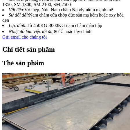
1350, SM-1800, SM-2100, SM-2500
Vật liệu:
Vỏ thép, Nút, Nam châm Neodymium mạnh mẽ
Sự đối đãi:
Nam châm cửa chớp đúc sẵn mạ kẽm hoặc oxy hóa
đen
Lực dính:
Từ 450KG-3000KG nam châm màn trập
Nhiệt độ làm việc tối đa:
80℃ hoặc tùy chỉnh
Gửi email cho chúng tôi
Chi tiết sản phẩm
Thẻ sản phẩm