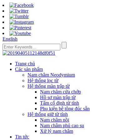
English
Trang chủ
Các sản phẩm
Nam châm Neodymium
Hệ thống lọc từ
Hệ thống màn trập từ
Nam châm cửa chớp
Hồ sơ màn trập từ
Tấm cố định từ tính
Phụ kiện bê tông đúc sẵn
Hệ thống giữ từ tính
Nam châm nồi
Nam châm phủ cao su
Xử lý nam châm
Tin tức