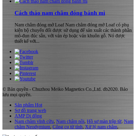
Cách tháo nam châm đóng bánh mì
Nam châm đóng mở Loaf Nam châm đóng mở Loaf có phụ
kiện bộ chuyển đổi được sử dụng để sản xuất các thành phần
mô-đun đúc sẵn, với ván ép hoặc ván khuôn gỗ. Nó được
thiết kế với...
© Bản quyền - Chuzhou Meiko Magnetics Co.,Ltd. db2020. Bảo
lưu mọi quyền.
Sản phẩm Hot
Sơ đồ trang web
AMP Di động
Nam châm vĩnh cửu
,
Nam châm nồi
,
Hồ sơ màn trập từ
,
Nam
châm Neodymium
,
Công cụ từ tính
,
Xử lý nam châm
,