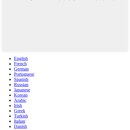
English
French
German
Portuguese
Spanish
Russian
Japanese
Korean
Arabic
Irish
Greek
Turkish
Italian
Danish