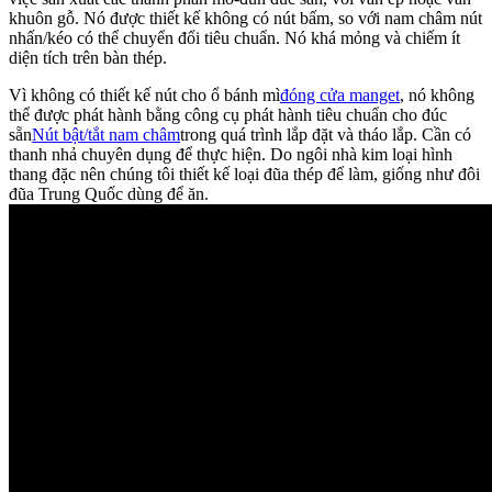
khuôn gỗ. Nó được thiết kế không có nút bấm, so với nam châm nút
nhấn/kéo có thể chuyển đổi tiêu chuẩn. Nó khá mỏng và chiếm ít
diện tích trên bàn thép.
Vì không có thiết kế nút cho ổ bánh mì
đóng cửa manget
, nó không
thể được phát hành bằng công cụ phát hành tiêu chuẩn cho đúc
sẵn
Nút bật/tắt nam châm
trong quá trình lắp đặt và tháo lắp. Cần có
thanh nhả chuyên dụng để thực hiện. Do ngôi nhà kim loại hình
thang đặc nên chúng tôi thiết kế loại đũa thép để làm, giống như đôi
đũa Trung Quốc dùng để ăn.