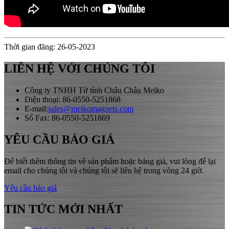
Thời gian đăng: 26-05-2023
LIÊN HỆ VỚI CHÚNG TÔI
Công ty TNHH Từ tính Châu Châu Meiko
Điện thoại: 86-0550-5251868
E-mail:
sales@meikomagnets.com
Số Fax: 86-0550-5251869
YÊU CẦU BÁO GIÁ
Để biết thêm thông tin về sản phẩm hoặc bảng giá, vui lòng để lại
email cho chúng tôi và chúng tôi sẽ liên hệ trong vòng 24 giờ.
Yêu cầu báo giá
TIN TỨC MỚI NHẤT